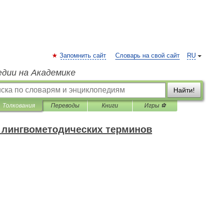
Запомнить сайт
Словарь на свой сайт
RU
едии на Академике
Найти!
Толкования
Переводы
Книги
Игры ⚽
 лингвометодических терминов