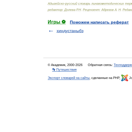
Адыгейско
-
русский
словарь
лингвометодических
тер
редактор:
Долева
Р
.
Н
.
Рецензент:
Абрегов
А
.
Н
.
Редак
Игры ⚽
Поможем написать реферат
хиндустаныбз
© Академик, 2000-2026
Обратная связь:
Техподдерж
👣 Путешествия
Экспорт словарей на сайты
, сделанные на PHP,
Jo