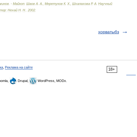
минов
. -
Майкоп
.
Шаов
А
.
А
.,
Меретуков
К
.
Х
.,
Шхалахова
Р
.
А
.
Научный
тор:
Нехай
Н
.
Н
.
.
2002
.
хорватыбз
ка
,
Реклама на сайте
18+
omla,
Drupal,
WordPress, MODx.