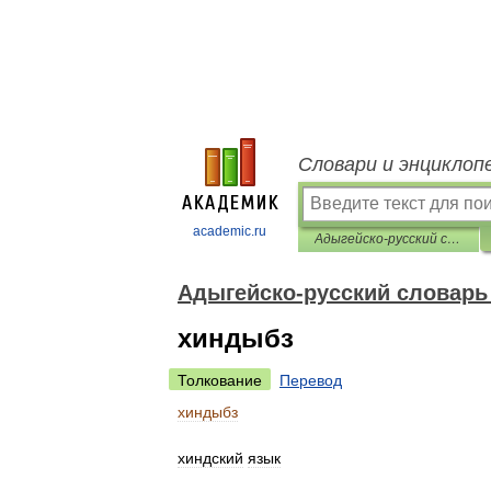
Словари и энциклоп
academic.ru
Адыгейско-русский словарь лингвометодических терминов
Адыгейско-русский словарь
хиндыбз
Толкование
Перевод
хиндыбз
хиндский
язык